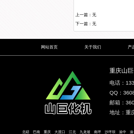
上一篇：无
下一篇：无
网站首页
关于我们
产
重庆山巨
电话：133
QQ：3608
邮箱：3608
地址：重庆
主营地区： |
北碚
|
巴南
|
重庆
|
大渡口
|
江北
|
九龙坡
|
南坪
|
沙坪坝
|
渝中
|
渝