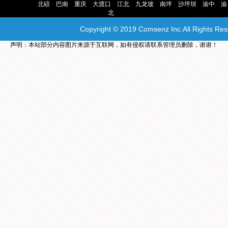
主营地区： |
北碚
|
巴南
|
重庆
|
大渡口
|
江北
|
九龙坡
|
南坪
|
沙坪坝
|
渝中
|
渝
北
|
Copyright © 2019 Comsenz Inc.All Rights Re
声明：本站部分内容图片来源于互联网，如有侵权请联系管理员删除，谢谢！