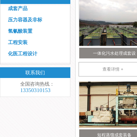
成套产品
压力容器及非标
氢氰酸装置
工程安装
一体化污水处理成套设
化医工程设计
查看详情 +
联系我们
全国咨询热线：
13350310153
短程蒸馏成套装备